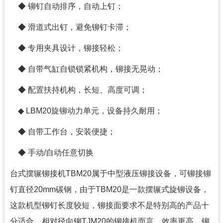
◆ 铆钉自动排序，自动上钉；
◆ 滑道式出钉，避免铆钉卡滞；
◆ 专用夹具设计，铆接轻松；
◆ 自带气缸自锁锁紧机构，铆接无晃动；
◆ 配置扶持机构，长短、高度可调；
◆ LBM20旋铆动力单元，设备持久耐用；
◆ 自带工作台，安装便捷；
◆ 手动/自动任意切换
台式摆辗铆接机TBM20属于中型液压铆接设备，可铆接铆
钉直径20mm碳钢，由于TBM20是一款摆辗式旋铆设备，
这款机型铆钉长度较短，铆接面要求不是特别高的产品十
分适合，相对径向铆TJM20的铆接机而言，效率更高，铆