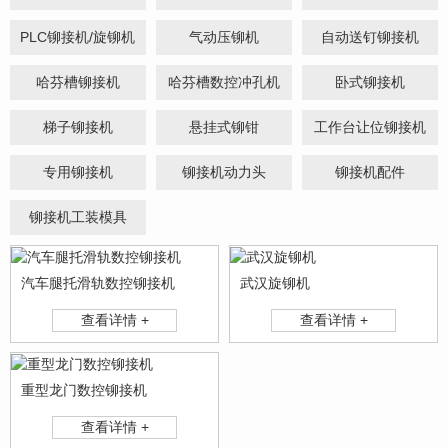
PLC铆接机/旋铆机
气动压铆机
自动送钉铆接机
哈芬槽铆接机
哈芬槽数控冲孔机
卧式铆接机
梯子铆接机
悬挂式铆钳
工作台让位铆接机
专用铆接机
铆接机动力头
铆接机配件
铆接机工装模具
汽车腿托滑轨数控铆接机
武汉旋铆机
查看详情 +
查看详情 +
重型龙门数控铆接机
查看详情 +