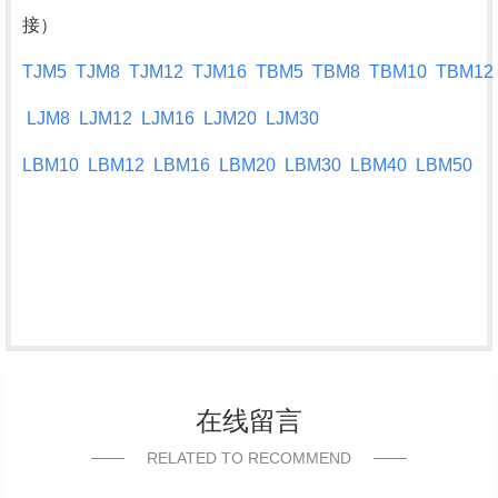
接）
TJM5
TJM8
TJM12
TJM16
TBM5
TBM8
TBM10
TBM12
LJM8
LJM12
LJM16
LJM20
LJM30
LBM10
LBM12
LBM16
LBM20
LBM30
LBM40
LBM50
在线留言
RELATED TO RECOMMEND