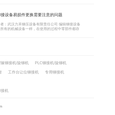
铆接设备易损件更换需要注意的问题
作者：武汉力禾铆压设备有限责任公司 编辑铆接设备
和所有的机械设备一样，在使用的过程中零部件都存
在损耗的问题。标准型铆接设备…
摆辗铆接机/旋铆机
PLC铆接机/旋铆机
钳
工作台让位铆接机
专用铆接机
铆接机
m