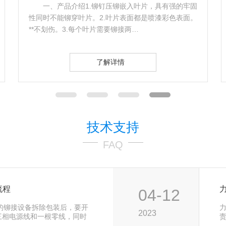
一、产品介绍1.铆钉压铆嵌入叶片，具有强的牢固
性同时不能铆穿叶片。2.叶片表面都是喷漆彩色表面。
**不划伤。3.每个叶片需要铆接两…
了解详情
技术支持
FAQ
流程
04-12
的铆接设备拆除包装后，要开
2023
V三相电源线和一根零线，同时
线。2、…