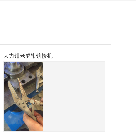
大力钳老虎钳铆接机
剪