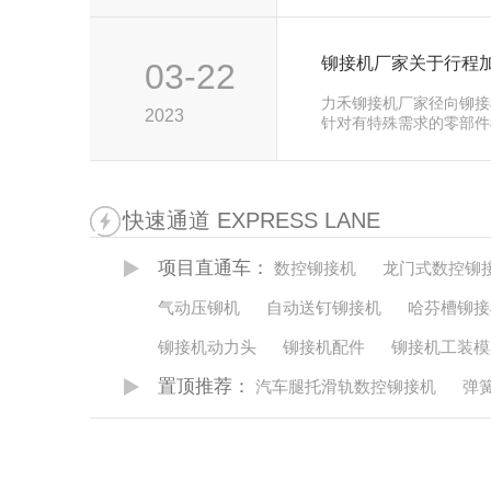
03-22
力禾铆接机厂家径向铆接
2023
针对有特殊需求的零部件
行改进，研制出行程加长
快速通道 EXPRESS LANE
项目直通车：
数控铆接机
龙门式数控铆
气动压铆机
自动送钉铆接机
哈芬槽铆接
铆接机动力头
铆接机配件
铆接机工装模
置顶推荐：
汽车腿托滑轨数控铆接机
弹