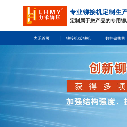
专业铆接机定制生
定制属于您产品的专用铆
力禾首页
铆接机/旋铆机
数控铆接机