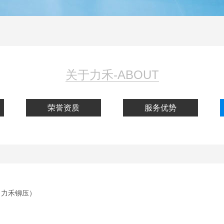
铆接机
径向铆接机
铆接机厂
关于力禾-ABOUT
荣誉资质
服务优势
（力禾铆压）