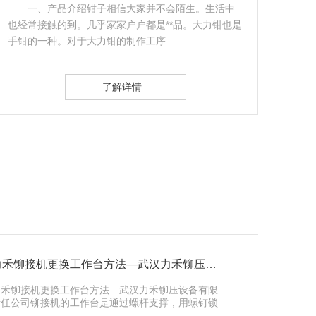
一、产品介绍钳子相信大家并不会陌生。生活中
也经常接触的到。几乎家家户户都是**品。大力钳也是
◆ 
手钳的一种。对于大力钳的制作工序…
使用
了解详情
力禾铆接机更换工作台方法—武汉力禾铆压设备有限责任公司
力禾铆接机更换工作台方法—武汉力禾铆压设备有限
责任公司铆接机的工作台是通过螺杆支撑，用螺钉锁
紧在床身的燕尾槽上。工作台是实…