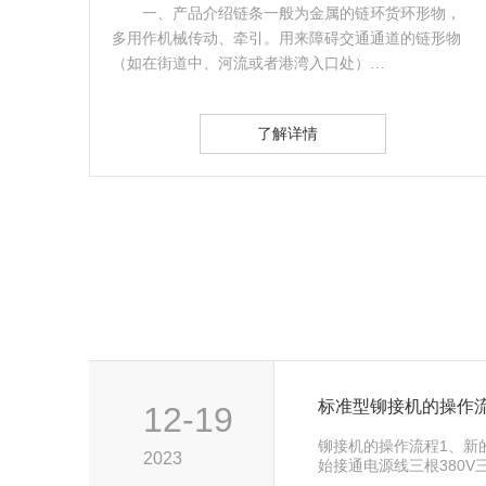
可升降
一、产品介绍链条一般为金属的链环货环形物，
如 ◆
多用作机械传动、牵引。用来障碍交通通道的链形物
（如在街道中、河流或者港湾入口处）…
了解详情
标准型铆接机的操作
12-19
铆接机的操作流程1、新
2023
始接通电源线三根380
机床还必须接好保护接地