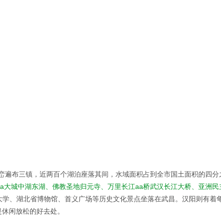
峦遍布三镇，近两百个湖泊座落其间，水域面积占到全市国土面积的四分之
国a大城中湖东湖、佛教圣地归元寺、万里长江aa桥武汉长江大桥、亚洲
大学、湖北省博物馆、首义广场等历史文化景点坐落在武昌。汉阳则有着
是休闲放松的好去处。