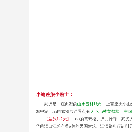
小编差旅小贴士：
武汉是一座典型的
山水园林城市
，上百座大小山
城中湖。aa的武汉旅游景点有
天下aa楼黄鹤楼、中
【差旅1-2天】
：aa的黄鹤楼、归元禅寺、武汉
华的汉口江滩有着a美的民国建筑、江汉路步行街则