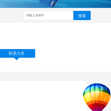
搜索
家
武汉铆接机
数控铆接机
预埋槽铆接机
哈芬槽铆接机
联系力禾