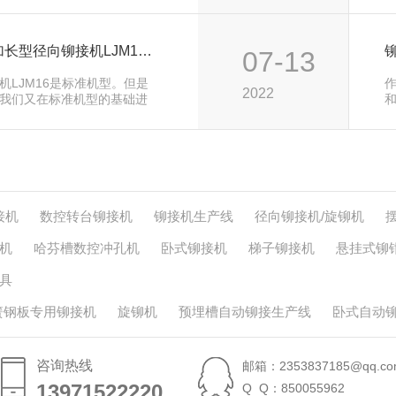
铆接机厂家关于行程加长型径向铆接机LJM16简单介绍
07-13
机LJM16是标准机型。但是
2022
我们又在标准机型的基础进
型径向铆…
接机
数控转台铆接机
铆接机生产线
径向铆接机/旋铆机
机
哈芬槽数控冲孔机
卧式铆接机
梯子铆接机
悬挂式铆
具
簧钢板专用铆接机
旋铆机
预埋槽自动铆接生产线
卧式自动
咨询热线
邮箱：2353837185@qq.co
13971522220
13971522220
Q Q：850055962