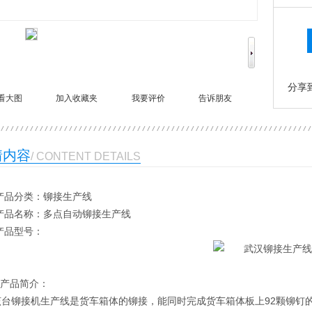
分享
看大图
加入收藏夹
我要评价
告诉朋友
情内容
/ CONTENT DETAILS
产品分类：铆接生产线
名称：多点自动铆接生产线
品型号：
产品简介：
铆接机生产线是货车箱体的铆接，能同时完成货车箱体板上92颗铆钉