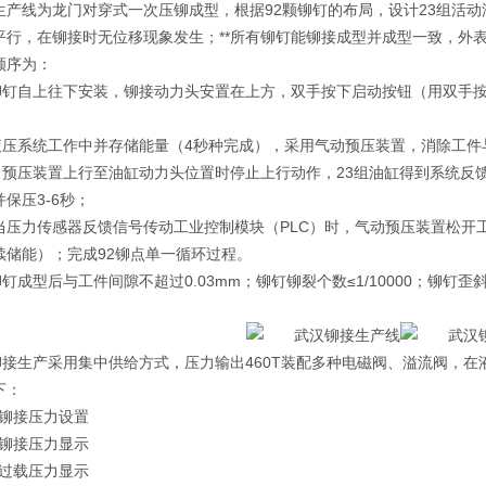
生产线为龙门对穿式一次压铆成型，根据92颗铆钉的布局，设计23组活动
平行，在铆接时无位移现象发生；**所有铆钉能铆接成型并成型一致，外
顺序为：
自上往下安装，铆接动力头安置在上方，双手按下启动按钮（用双手按
系统工作中并存储能量（4秒种完成），采用气动预压装置，消除工件与铆
压装置上行至油缸动力头位置时停止上行动作，23组油缸得到系统反馈
保压3-6秒；
力传感器反馈信号传动工业控制模块（PLC）时，气动预压装置松开工
续储能）；完成92铆点单一循环过程。
成型后与工件间隙不超过0.03mm；铆钉铆裂个数≤1/10000；铆钉歪斜
生产采用集中供给方式，压力输出460T装配多种电磁阀、溢流阀，在
下：
铆接压力设置
铆接压力显示
过载压力显示