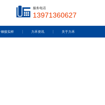
服务电话
13971360627
铆接实样
力禾资讯
关于力禾