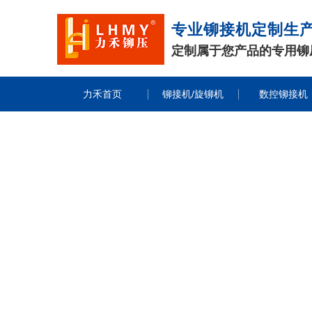
专业铆接机定制生
定制属于您产品的专用铆
力禾首页
铆接机/旋铆机
数控铆接机