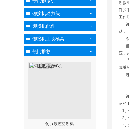
专用铆接机
铆接
件的
铆接机动力头
工作
铆钉
铆接机配件
动；
铆接机工装模具
液压
当预
热门推荐
压，并
当压
统继
铆钉
铆接
示如
1、
2、
伺服数控旋铆机
3、