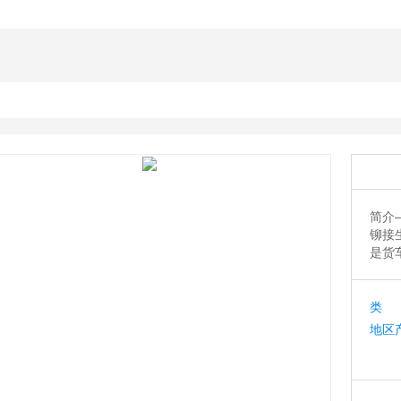
铆接机
径向铆接机
铆接机厂
简介
铆接
是货
类 
地区