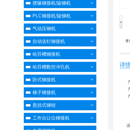
摆辗铆接机/旋铆机
PLC铆接机/旋铆机
气动压铆机
自动送钉铆接机
查
哈芬槽铆接机
详
哈芬槽数控冲孔机
卧式铆接机
产品
梯子铆接机
产
悬挂式铆钳
工作台让位铆接机
该台