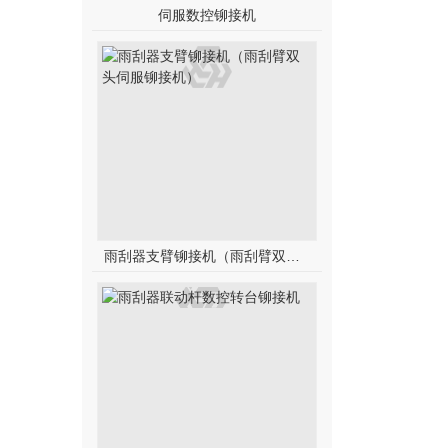
伺服数控铆接机
雨刮器支臂铆接机（雨刮臂双头伺服铆接机）