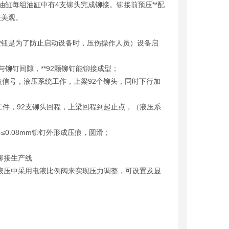
油缸每组油缸中有4支铆头完成铆接。铆接前预压**配
表美观。
钮是为了防止启动设备时，压伤操作人员）设备启
钉间隙，**92颗铆钉能铆接成型；
信号，液压系统工作，上梁92个铆头，同时下行加
件，92支铆头回程，上梁回程到起止点，（液压系
≤0.08mm铆钉外形成压痕，圆滑；
液压中采用电液比例阀来实现压力调整，可设置及显