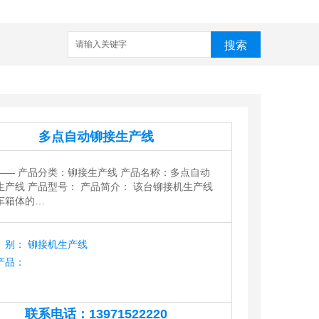
搜索
家
武汉铆接机
数控铆接机
预埋槽铆接机
哈芬槽铆接机
多点自动铆接生产线
——
产品分类：铆接生产线 产品名称：多点自动
生产线 产品型号： 产品简介： 该台铆接机生产线
车箱体的…
别：
铆接机生产线
产品：
联系电话：
13971522220
13971522220