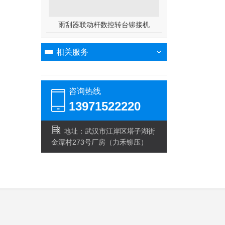
雨刮器联动杆数控转台铆接机
相关服务
咨询热线
13971522220
地址：武汉市江岸区塔子湖街
金潭村273号厂房（力禾铆压）