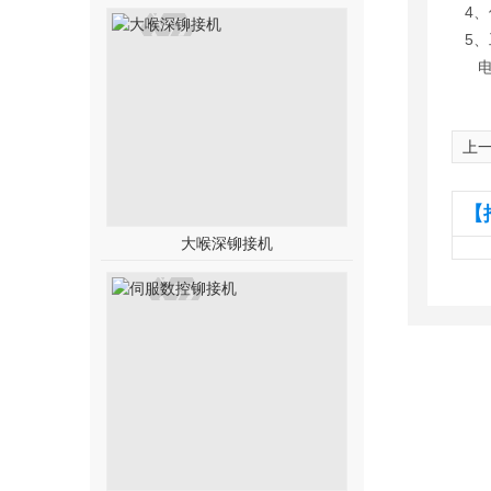
4、
5、
电器
上
【
大喉深铆接机