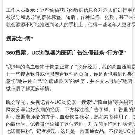
工作人员提示：这些偷偷获取的数据信息会对老人们进行用户
被误导和诱导”的群体标签。随后，各种低俗、劣质，甚至带
就会源源不断地推送到老人的手机上，使得一些老年人更容
搜索之“病”
360搜索、UC浏览器为医药广告造假链条“行方便”
“我9年的高血糖终于恢复正常了”“亲身经历，我的高血压就
开一些搜索软件或信息聚合软件的页面，你是否也看到过类似
意切”地讲述自己“久病成良医”的经历，并在文末“贴心”地
微信后了解更多详情。
晚会曝光，央视记者在UC浏览器上搜索“..”“降血糖”等关
网友分享治好疾病的经历，下方标注着广告字样。广告里的
师，按照老师给的方子，血糖恢复稳定，胰岛素都停用了。
的微信号。记者微信添加了这位老师，对方简单询问过病情后
七诺丽果粉”。记者发现，这只是一款普通食品。不仅是UC浏