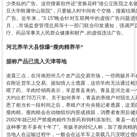
少类似的广告。这些搜索软件还“变换花样”借公立医院之名
旦大学附属华山医院”，只要输入时中间有个空格，搜索结果
广告。近年来，“3·15”晚会针对互联网中的虚假广告问题进
月，..市场监督管理总局等十一部门联合印发通知，强调严
疗、药品等事关人民群众健康和财产..的虚假违法广告。
河北养羊大县惊爆“瘦肉精养羊”
据称产品已流入天津等地
凌晨三点，在河南郑州几个农产品交易市场，一些商贩并不
在附近货车上交易。据知情人士透露，这些羊肉无法通过检
喂了药。羊肉经销商表示，羊是青县来的。青县是河北省一
大约出栏70万只羊。关于如何养羊，青县的养殖户对陌生人
悉了相当长一段时间之后，养殖户才向央视记者透露，这里
瘦肉精。瘦肉精会在动物组织内形成残留，消费者食用后健
2002年就已经严禁瘦肉精作为兽药和饲料添加剂。青县一
这种事“差不多有十年了”。有贩羊的经纪人称，加了瘦肉精的
当地人在运输过程中，一般会在运羊车上装载几只没喂过瘦