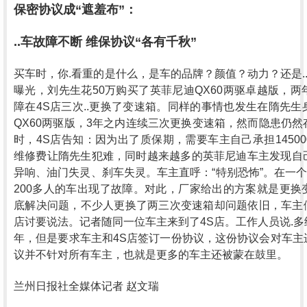
保密协议成“遮羞布”：
..车故障不断 维保协议“各有千秋”
买车时，你.看重的是什么，是车的品牌？颜值？动力？还是..性
曝光，刘先生花50万购买了英菲尼迪QX60两驱卓越版，
障在4S店三次..更换了变速箱。同样的事情也发生在隋先
QX60两驱版，3年之内连续三次更换变速箱，然而隐患仍
时，4S店告知：因为出了质保期，需要车主自己承担1450
维修费让隋先生犯难，同时越来越多的英菲尼迪车主发现自
异响、油门失灵、刹车失灵。车主直呼：“特别恐怖”。在一个
200多人的车出现了故障。对此，厂家给出的方案就是更换
底解决问题，不少人更换了两三次变速箱却问题依旧，车主们
店讨要说法。记者随同一位车主来到了4S店。工作人员说.
年，但是要求车主和4S店签订一份协议，这份协议会对车主
议并不针对所有车主，也就是更多的车主还被蒙在鼓里。
兰州日报社全媒体记者 赵文瑞