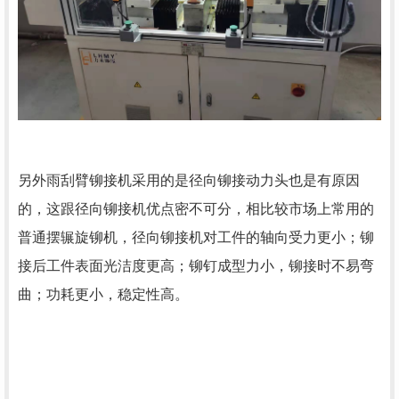
另外雨刮臂铆接机采用的是径向铆接动力头也是有原因
的，这跟径向铆接机优点密不可分，相比较市场上常用的
普通摆辗旋铆机，径向铆接机对工件的轴向受力更小；铆
接后工件表面光洁度更高；铆钉成型力小，铆接时不易弯
曲；功耗更小，稳定性高。