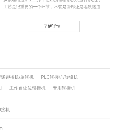
同时也是应用于航空航天行业的发生器底部，也叫做
备。
发生器底部压…
LB
了解详情
摆辗铆接机/旋铆机
PLC铆接机/旋铆机
钳
工作台让位铆接机
专用铆接机
铆接机
m