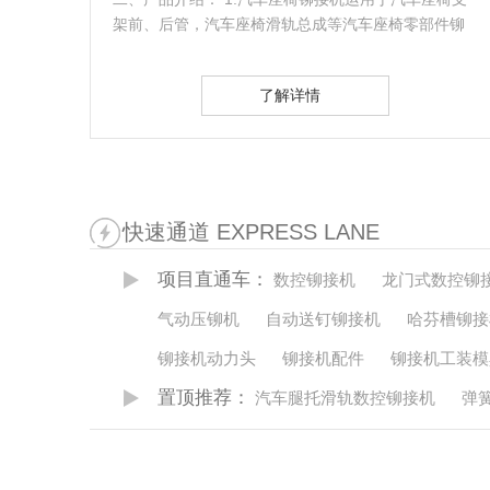
件铆
款汽车零部件定制的铆接设备。同时也是一款智能化
的数控铆接…
了解详情
快速通道 EXPRESS LANE
项目直通车：
数控铆接机
龙门式数控铆
气动压铆机
自动送钉铆接机
哈芬槽铆接
铆接机动力头
铆接机配件
铆接机工装模
置顶推荐：
汽车腿托滑轨数控铆接机
弹