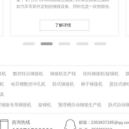
工艺是很重要的一个环节，不管是管廊还是地铁隧道
的预埋槽道…
了解详情
接机
数控转台铆接机
铆接机生产线
径向铆接机/旋铆机
机
哈芬槽数控冲孔机
卧式铆接机
梯子铆接机
悬挂式铆
具
簧钢板专用铆接机
旋铆机
预埋槽自动铆接生产线
卧式自动
咨询热线
邮箱：2353837185@qq.co