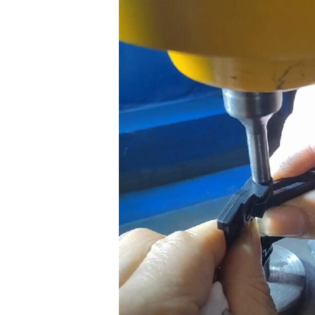
雨刮器支臂铆接机（雨刮臂双头伺服铆接机）
雨刮器联动杆数控转台铆接机