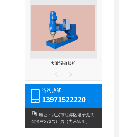
接机
伺服数控铆接机
咨询热线
13971522220
地址：武汉市江岸区塔子湖街
金潭村273号厂房（力禾铆压）