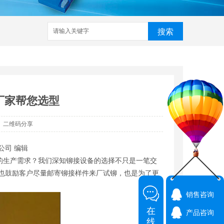
搜索
家
武汉铆接机
数控铆接机
预埋槽铆接机
哈芬槽铆接机
厂家帮您选型
二维码分享
公司 编辑
的生产需求？我们深知铆接设备的选择不只是一笔交
时也鼓励客户尽量邮寄铆接样件来厂试铆，也是为了更
销售咨询
在
产品咨询
线