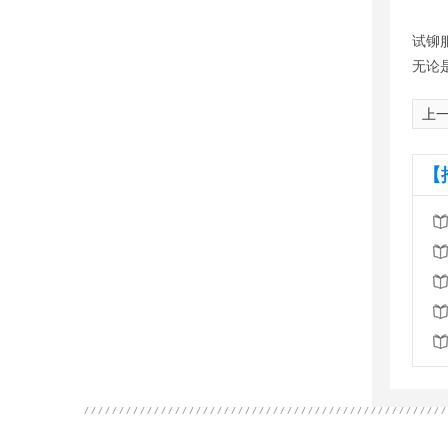
试铆
无论
上
【