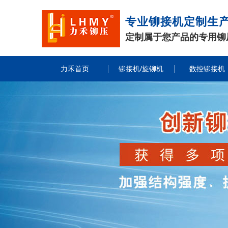
专业铆接机定制生
定制属于您产品的专用铆
力禾首页
铆接机/旋铆机
数控铆接机