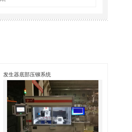
盘扣斜拉杆铆接机
汽