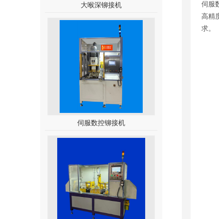
伺服
大喉深铆接机
高精
求。
伺服数控铆接机