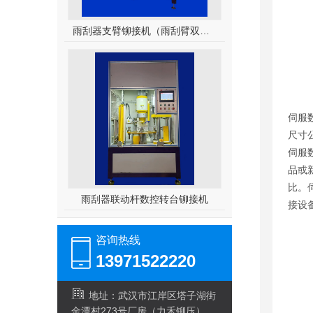
雨刮器支臂铆接机（雨刮臂双头伺服铆接机）
伺服
尺寸
伺服
品或
比。
雨刮器联动杆数控转台铆接机
接设
咨询热线
13971522220
地址：武汉市江岸区塔子湖街
金潭村273号厂房（力禾铆压）