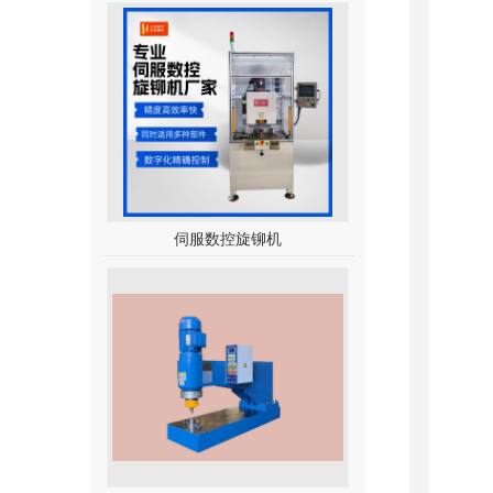
伺服数控旋铆机