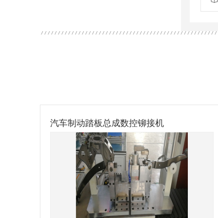
预埋槽道铆接机