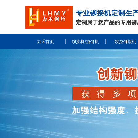
专业铆接机定制生
定制属于您产品的专用铆
力禾首页
铆接机/旋铆机
数控铆接机