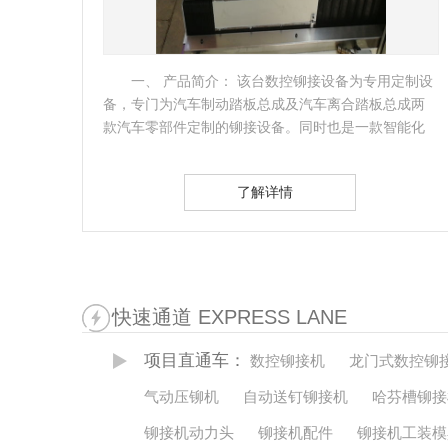
定制设
一、产品名称：卧式自动铆接机二、产品简介：
成两
从预埋槽道加工工序中使用预埋槽铆接机进行铆接的
能化
工艺是很重要的一个环节，不管是管廊还是地铁隧道
的预埋槽道…
了解详情
快速通道 EXPRESS LANE
项目直通车：
数控铆接机
龙门式数控铆
气动压铆机
自动送钉铆接机
哈芬槽铆接
铆接机动力头
铆接机配件
铆接机工装模