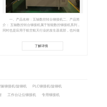
如上图这种铆接盘扣斜拉杆设备的机型是力禾
LBM20摆辗铆接机。在工厂里也是出货量.大的铆接设
二、
备。选购盘扣斜拉杆铆接机的时候..摆辗铆接机
架前
LBM20（如上图立式机型）…
接上
了解详情
摆辗铆接机/旋铆机
PLC铆接机/旋铆机
钳
工作台让位铆接机
专用铆接机