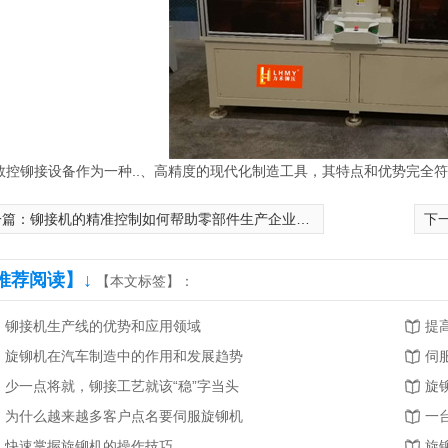
数控铆接设备作为一种..、高精度的现代化制造工具，其特点和优势完全
一篇：
铆接机的精准控制如何帮助零部件生产企业提升组装效率
下
推荐阅读】↓
【本文标签】：
铆接机生产线的优势和应用领域
提
旋铆机在汽车制造中的作用和发展趋势
伺
少一点将就，铆接工艺就该“稳”字当头
旋
为什么越来越多客户点名要伺服旋铆机
快速掌握旋铆机的操作技巧
旋