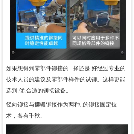
如果想
得到零部件铆接的...择
还是
.好经过专业的
技术人员的建议
及
零部件样件的试铆。这样
更能
选到.优.合适的铆接设备。
径向铆接与摆辗铆接作为两种..的铆接固定技
术，各有千秋。