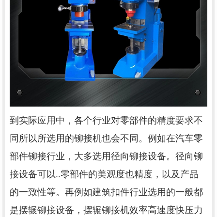
到实际
应用中，
各个
行业对零部件的精度要求不
同所以所选用的铆接
机
也会不同。例如
在
汽车零
部件铆接行业，
大多
选用径向铆接设备。径向
铆
接
设备可以..零部件的美观度也精度
，
以及产品
的一致性等。再
例如
建筑扣件行业选用的一般都
是摆辗铆接设备
，摆辗
铆接机
效率
高速度快压力