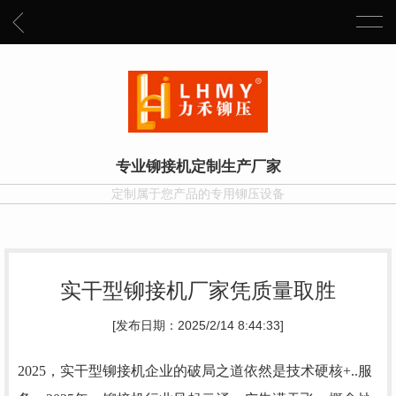
专业铆接机定制生产厂家
定制属于您产品的专用铆压设备
实干型铆接机厂家凭质量取胜
[发布日期：2025/2/14 8:44:33]
2025，实干型铆接机企业的破局之道依然是技术硬核+..服