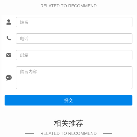
RELATED TO RECOMMEND
提交
相关推荐
RELATED TO RECOMMEND