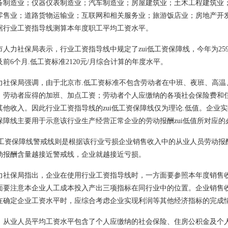
备制造业；仪器仪表制造业；汽车制造业；房屋建筑业；土木工程建筑业
零售业；道路货物运输业；互联网和相关服务业；旅游饭店业；房地产开
据行业工资指导线测算本年度职工平均工资水平。
市人力社保局表示，行业工资指导线中规定了zui低工资保障线，今年为2592
及前6个月.低工资标准2120元/月综合计算的年度水平。
力社保局强调，由于北京市.低工资标准不包含劳动者在中班、夜班、高温
；劳动者应得的加班、加点工资；劳动者个人应缴纳的各项社会保险费和住
雨刮器支臂铆接机（雨刮臂双头伺服铆接机）
雨刮器联动杆数控转台铆接机
其他收入。因此行业工资指导线的zui低工资保障线仅为理论.低值。企业实
保障线主要用于示意该行业生产经营正常企业的劳动报酬zui低值所对应的
i低工资保障线警戒线则是根据该行业亏损企业销售收入中的从业人员劳动
动报酬含量越接近警戒线，企业就越接近亏损。
力社保局指出，企业在使用行业工资指导线时，一方面要参照本年度销售
面要注意本企业人工成本投入产出三项指标在同行业中的位置。企业销售收
在确定企业工资水平时，应综合考虑企业实现利润等其他经济指标的完成
，从业人员平均工资水平包含了个人应缴纳的社会保险、住房公积金及个