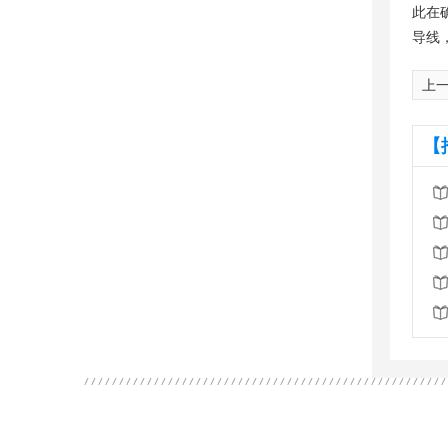
此在
导线
上
【