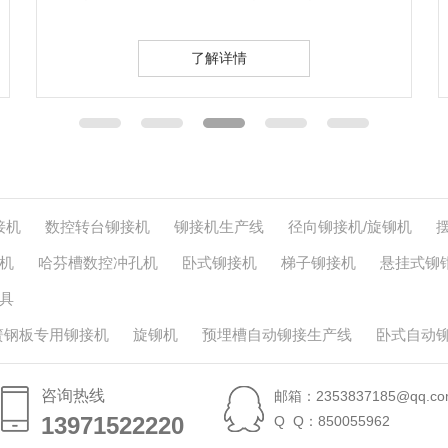
的预埋槽道…
发生
了解详情
接机
数控转台铆接机
铆接机生产线
径向铆接机/旋铆机
机
哈芬槽数控冲孔机
卧式铆接机
梯子铆接机
悬挂式铆
具
簧钢板专用铆接机
旋铆机
预埋槽自动铆接生产线
卧式自动
咨询热线
邮箱：2353837185@qq.co
13971522220
13971522220
Q Q：850055962