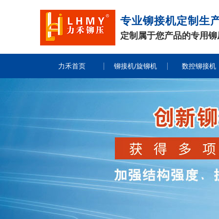
专业铆接机定制生
定制属于您产品的专用铆
力禾首页
铆接机/旋铆机
数控铆接机