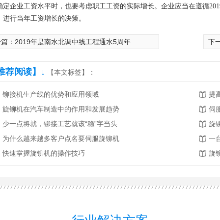
确定企业工资水平时，也要考虑职工工资的实际增长。企业应当在遵循20
，进行当年工资增长的决策。
一篇：
2019年是南水北调中线工程通水5周年
下
推荐阅读】↓
【本文标签】：
铆接机生产线的优势和应用领域
提
旋铆机在汽车制造中的作用和发展趋势
伺
少一点将就，铆接工艺就该“稳”字当头
旋
为什么越来越多客户点名要伺服旋铆机
快速掌握旋铆机的操作技巧
旋