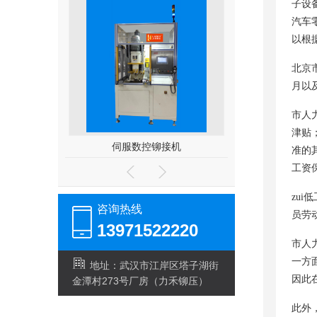
子设
汽车
以根
北京
月以
市人
津贴
机
伺服数控铆接机
准的
工资
zu
咨询热线
员劳
13971522220
市人
一方
地址：武汉市江岸区塔子湖街
因此
金潭村273号厂房（力禾铆压）
此外