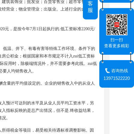
；建筑装饰业；批发业；百货零售业；超市零售业；
客
发经营业；物业管理业；出版业。上述行业的企业可
服
0元，是按今年7月1日起执行的.低工资标准2200元/
扫一扫
查看更多精彩
、低温、井下、有毒有害等特殊工作环境、条件下的
房公积金；根据国家和本市规定不计入zui低工资标
际应用时，除极端情况外，并不需要参考此线。zui低
咨询热线
必要人均销售收入。
13971522220
报酬含量的平均值设定的。企业的销售收入中的从业人
收入预计可达到的水平及从业人员平均工资水平，另
入指标反映的是总产出情况，但不是.终收益结果，
情况。
人所得税金等项目，易受相关待遇标准调整影响。因