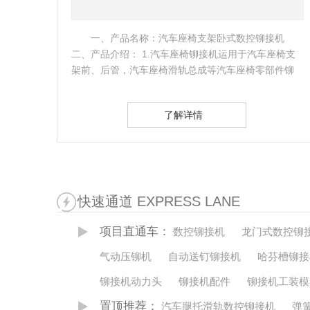
机
一、 产品简介： 该台数控铆接设备为专用定制设
椅支
备，专门为汽车制动踏板总成及汽车离合踏板总成两
件铆
款汽车零部件定制的铆接设备。同时也是一款智能化
的数控铆接…
了解详情
快速通道 EXPRESS LANE
项目直通车：
数控铆接机
龙门式数控铆
气动压铆机
自动送钉铆接机
哈芬槽铆接
铆接机动力头
铆接机配件
铆接机工装模
置顶推荐：
汽车腿托滑轨数控铆接机
弹