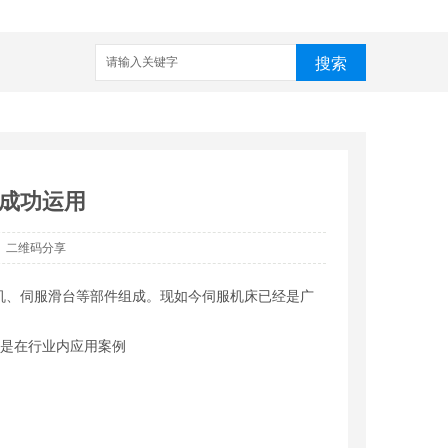
搜索
家
武汉铆接机
数控铆接机
预埋槽铆接机
哈芬槽铆接机
成功运用
二维码分享
机、伺服滑台等部件组成。现如今伺服机床已经是广
下是在行业内应用案例