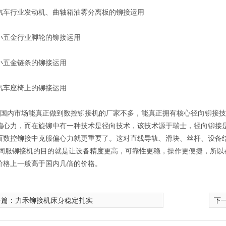
汽车行业发动机、曲轴箱油雾分离板的铆接运用
小五金行业脚轮的铆接运用
小五金链条的铆接运用
汽车座椅上的铆接运用
国内市场能真正做到数控铆接机的厂家不多，能真正拥有核心径向铆接技
偏心力，而在旋铆中有一种技术是径向技术，该技术源于瑞士，径向铆接是
而数控铆接中克服偏心力就更重要了。这对直线导轨、滑块、丝杆、设备
伺服铆接机的目的就是让设备精度更高，可靠性更稳，操作更便捷，所以
价格上一般高于国内几倍的价格。
一篇：
力禾铆接机床身稳定扎实
下