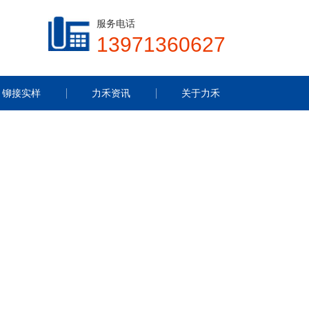
服务电话
13971360627
铆接实样
力禾资讯
关于力禾