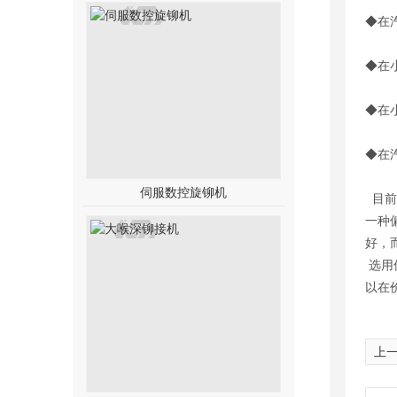
◆在
◆在
◆在
◆在
伺服数控旋铆机
目前
一种
好，
选用
以在
上