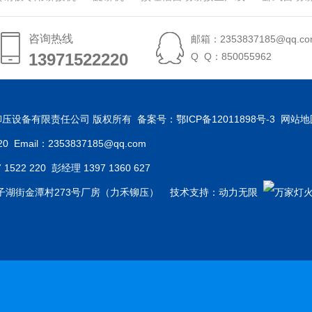
咨询热线
邮箱：2353837185@qq.co
13971522220
13971522220
Q Q：850055962
汉力禾铆压设备有限责任公司 版权所有 备案号：
鄂ICP备12011898号-3
网站地
 Email：2353837185@qq.com
22 220 彭经理 1397 1360 627
子湖街金潭村273号厂房（力禾铆压） 技术支持：
动力无限