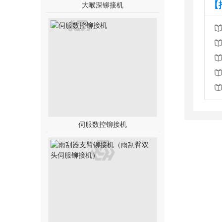
【
大喉深铆接机
伺服数控铆接机