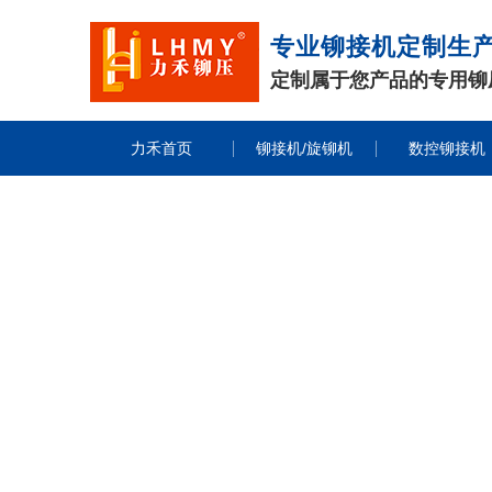
专业铆接机定制生
定制属于您产品的专用铆
力禾首页
铆接机/旋铆机
数控铆接机