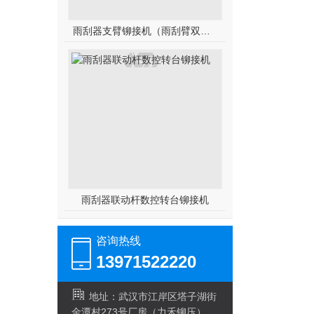
雨刮器支臂铆接机（雨刮臂双头伺服铆接机）
雨刮器联动杆数控转台铆接机
咨询热线
13971522220
地址：武汉市江岸区塔子湖街
金潭村273号厂房（力禾铆压）