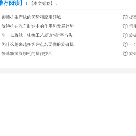
推荐阅读】↓
【本文标签】：
铆接机生产线的优势和应用领域
提
旋铆机在汽车制造中的作用和发展趋势
伺
少一点将就，铆接工艺就该“稳”字当头
旋
为什么越来越多客户点名要伺服旋铆机
快速掌握旋铆机的操作技巧
旋