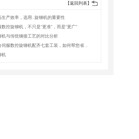
【返回列表】
高生产效率，选用..旋铆机的重要性
服数控旋铆机，不只是“更准”，而是“更广”
铆机与传统铆接工艺的对比分析
一台伺服数控旋铆机配齐七套工装，如何帮您省下六台设备的钱
铆机