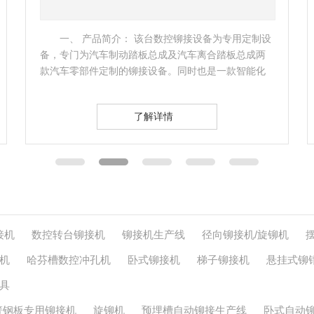
一、产品名称：卧式自动铆接机二、产品简介：
从预埋槽道加工工序中使用预埋槽铆接机进行铆接的
工艺是很重要的一个环节，不管是管廊还是地铁隧道
的预埋槽道…
了解详情
接机
数控转台铆接机
铆接机生产线
径向铆接机/旋铆机
机
哈芬槽数控冲孔机
卧式铆接机
梯子铆接机
悬挂式铆
具
簧钢板专用铆接机
旋铆机
预埋槽自动铆接生产线
卧式自动