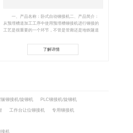
一、产品名称：五轴数控转台铆接机二、产品简
介： 五轴数控转台铆接机属于智能数控铆接机系列，
LB
同时也是应用于航空航天行业的发生器底部，也叫做
备。
发生器底部压…
LB
了解详情
摆辗铆接机/旋铆机
PLC铆接机/旋铆机
钳
工作台让位铆接机
专用铆接机
铆接机