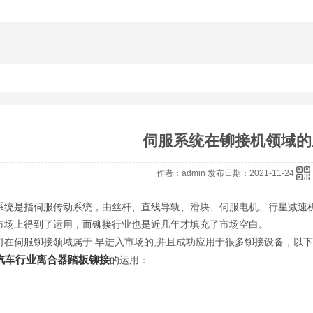
铆接机
径向铆接机
铆接机厂
伺服系统在铆接机领域的
作者：admin 发布日期：2021-11-24
系统是指伺服传动系统，由丝杆、直线导轨、滑块、伺服电机、行星减速
市场上得到了运用，而铆接行业也是近几年才填充了市场空白。
司在伺服铆接领域属于.早进入市场的,并且成功应用于很多铆接设备，以
汽车行业离合器踏板铆接
的运用：