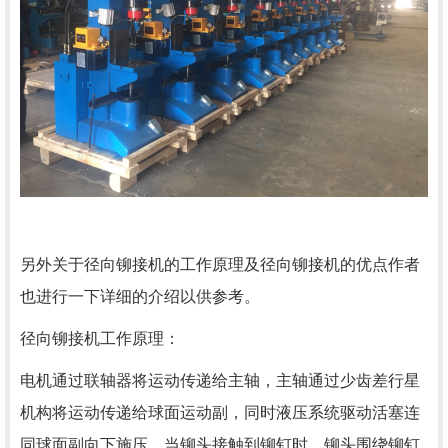
另外关于径向铆接机的工作原理及径向铆接机的优点作者
也进行一下详细的介绍以供参考。
径向铆接机工作原理：
电机通过联轴器将运动传递给主轴，主轴通过少齿差行星
机构将运动传递给球面运动副，同时液压系统驱动活塞连
同球面副向下施压，当铆头接触到铆钉时，铆头围绕铆钉