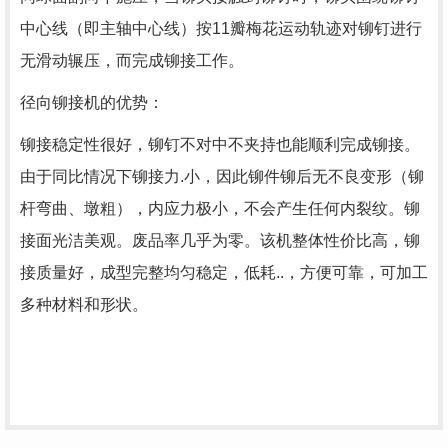
中心线（即主轴中心线）按11瓣梅花运动轨迹对铆钉进行
无滑动辗压，而完成铆接工作。
径向铆接机的优势：
铆接稳定性很好，铆钉不对中不夹持也能顺利完成铆接。
由于同比情况下铆接力.小，因此铆件铆后无不良变形（铆
杆弯曲、墩粗），内应力极小，不会产生任何内裂纹。铆
接面光洁美观。废品率几乎为零。该机整体性价比高，铆
接质量好，成型完整均匀稳定，低耗..，方便可靠，可加工
多种材料和形状。