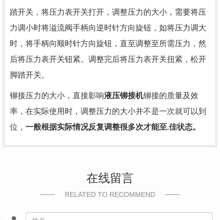
踏开关，将压力表开关打开，调整压力的大小，需要将压
力调小时将溢流阀手柄向逆时针方向旋钮，如将压力调大
时，将手柄向顺时针方向旋钮，直至调整至所需压力，然
后将压力表开关钮紧。调整完后将压力表开关扭紧，松开
脚踏开关。
铆接压力的大小，直接影响
液压铆接机
铆接的质量及效
率，在实际使用时，调整压力的大小并不是一次就可以到
位，
一般根据实际情况反复调整很多次才能至.佳状态。
在线留言
RELATED TO RECOMMEND