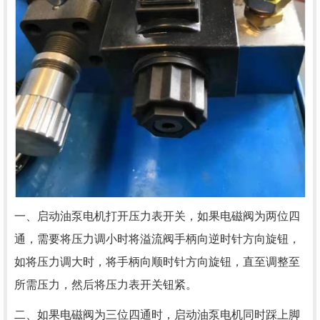
一、启动油泵电机打开压力表开关，如果电磁阀为两位四
通，需要将压力调小时将溢流阀手柄向逆时针方向旋钮，
如将压力调大时，将手柄向顺时针方向旋钮，直至调整至
所需压力，然后将压力表开关钮紧。
二、如果电磁阀为三位四通时，启动油泵电机同时踩上脚