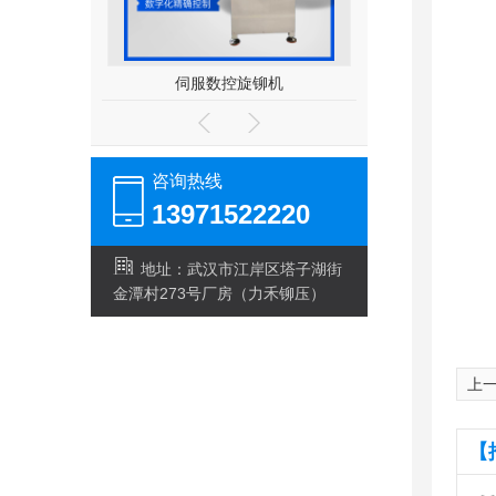
伺服数控旋铆机
大喉深
咨询热线
13971522220
地址：武汉市江岸区塔子湖街
金潭村273号厂房（力禾铆压）
上
【