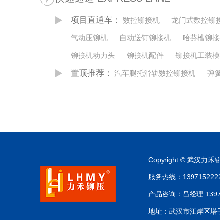
项目直通车：
数控铆接机
龙门式数控铆
气动压铆机
自动送钉铆接机
哈芬槽铆接
铆接机动力头
铆接机配件
铆接机工装模
置顶推荐：
汽车腿托滑轨数控铆接机
弹
Copyright © 武
服务热线：13971522220
产品咨询：吕经理 1397 15
地址：武汉市江岸区塔