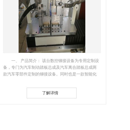
一、 产品简介： 该台数控铆接设备为专用定制设
备，专门为汽车制动踏板总成及汽车离合踏板总成两
从预
款汽车零部件定制的铆接设备。同时也是一款智能化
工艺
的数控铆接…
的预
了解详情