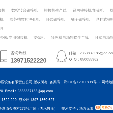
接机
数控转台铆接机
铆接机生产线
径向铆接机/旋铆机
机
哈芬槽数控冲孔机
卧式铆接机
梯子铆接机
悬挂式铆
具
簧钢板专用铆接机
旋铆机
预埋槽自动铆接生产线
卧式自动
咨询热线
邮箱：2353837185@qq.co
13971522220
13971522220
Q Q：850055962
汉力禾铆压设备有限责任公司 版权所有 备案号：
鄂ICP备12011898号-3
网站地
 Email：2353837185@qq.com
22 220 彭经理 1397 1360 627
子湖街金潭村273号厂房（力禾铆压） 技术支持：
动力无限