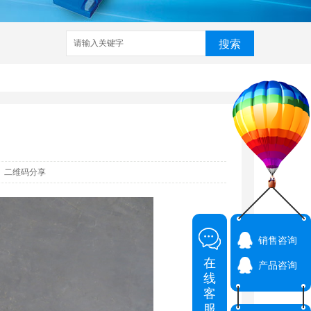
搜索
家
武汉铆接机
数控铆接机
预埋槽铆接机
哈芬槽铆接机
二维码分享
销售咨询
在
产品咨询
线
客
服