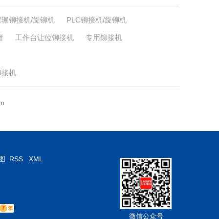
摆辗铆接机/旋铆机
PLC铆接机/旋铆机
钳
工作台让位铆接机
专用铆接机
铆接机
m
图
RSS
XML
微信公众号