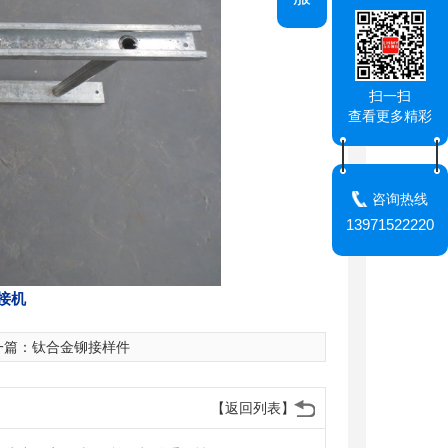
雨刮器支臂铆接机（雨刮臂双头伺服铆接机）
雨刮器联动杆数控转台铆接机
扫一扫
查看更多精彩
咨询热线
13971522220
接机
一篇：
钛合金铆接样件
【返回列表】