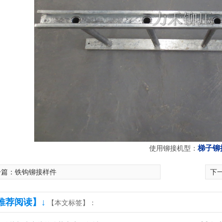
铆接机
伺服数控铆接机
梯子铆
使用铆接机型：
一篇：
铁钩铆接样件
下
推荐阅读】↓
【本文标签】：