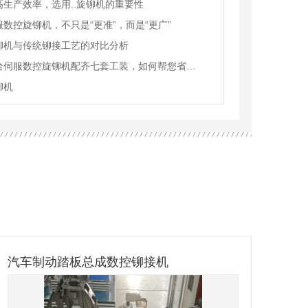
高生产效率，选用..旋铆机的重要性
服数控旋铆机，不只是“更准”，而是“更广”
铆机与传统铆接工艺的对比分析
一台伺服数控旋铆机配齐七套工装，如何帮您省下六台设备的钱
铆机
汽车制动踏板总成数控铆接机
预