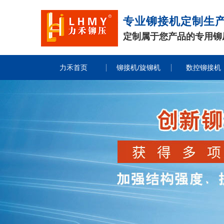
专业铆接机定制生
定制属于您产品的专用铆
力禾首页
铆接机/旋铆机
数控铆接机