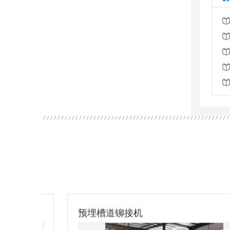
预埋槽道铆接机