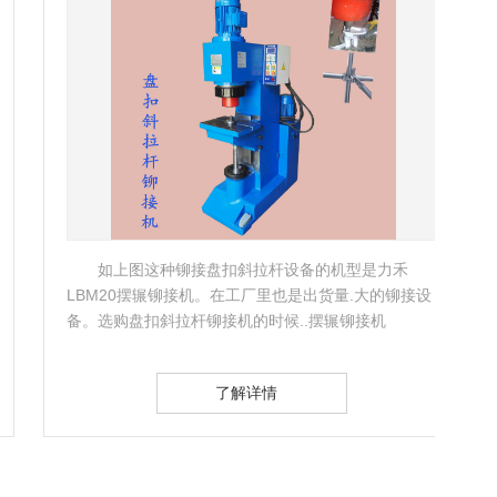
如上图这种铆接盘扣斜拉杆设备的机型是力禾
LBM20摆辗铆接机。在工厂里也是出货量.大的铆接设
二、
备。选购盘扣斜拉杆铆接机的时候..摆辗铆接机
架前
LBM20（如上图立式机型）…
接上
了解详情