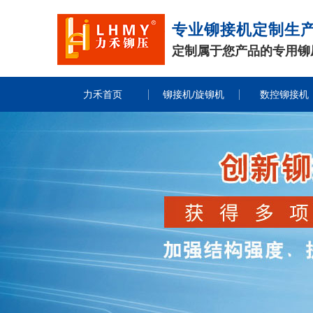
专业铆接机定制生
定制属于您产品的专用铆
力禾首页
铆接机/旋铆机
数控铆接机