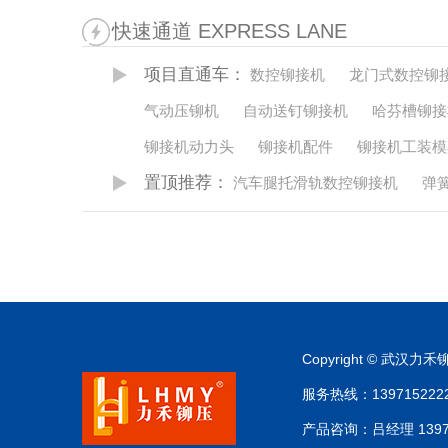
快速通道 EXPRESS LANE
项目直通车：
数控铆接机
龙门式数控铆
气动压铆机
自动送钉铆接机
哈芬槽铆接
铆接机动力头
铆接机配件
铆接机工装模
置顶推荐：
汽车腿托滑轨数控铆接机
弹
Copyright © 武
服务热线：13971522220
产品咨询：吕经理 1397 15