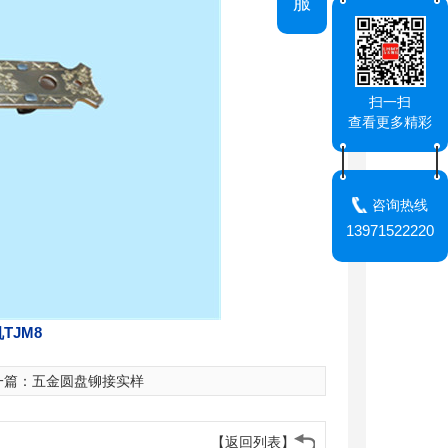
服
扫一扫
查看更多精彩
咨询热线
13971522220
TJM8
一篇：
五金圆盘铆接实样
【返回列表】