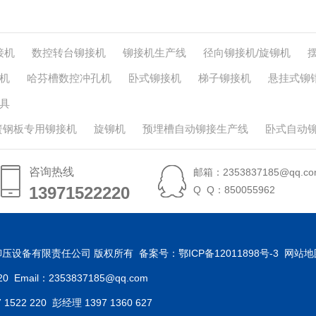
接机
数控转台铆接机
铆接机生产线
径向铆接机/旋铆机
机
哈芬槽数控冲孔机
卧式铆接机
梯子铆接机
悬挂式铆
具
簧钢板专用铆接机
旋铆机
预埋槽自动铆接生产线
卧式自动
咨询热线
邮箱：2353837185@qq.co
13971522220
13971522220
Q Q：850055962
汉力禾铆压设备有限责任公司 版权所有 备案号：
鄂ICP备12011898号-3
网站地
 Email：2353837185@qq.com
22 220 彭经理 1397 1360 627