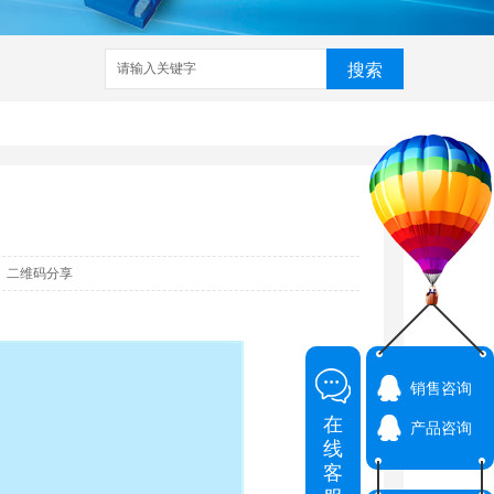
搜索
家
武汉铆接机
数控铆接机
预埋槽铆接机
哈芬槽铆接机
二维码分享
销售咨询
在
产品咨询
线
客