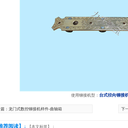
控转台铆接机
台式径向铆接机
使用铆接机型：
一篇：
龙门式数控铆接机样件-曲轴箱
下
推荐阅读】↓
【本文标签】：