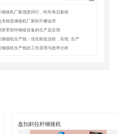
禾铆接机厂家感恩同行，蛇年再启新程
益求精是铆接机厂家的不懈追求
销类零部件铆接设备的生产及应用
汉铆接机生产线：优化制造流程，实现..生产
汉铆接机生产线的工作原理与效率分析
盘扣斜拉杆铆接机
汽