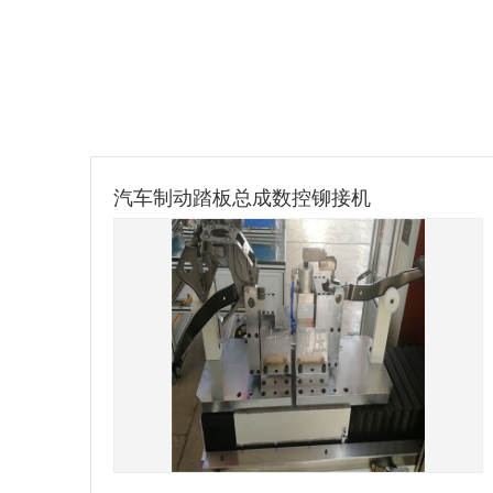
总成数控铆接机
预埋槽道铆接机