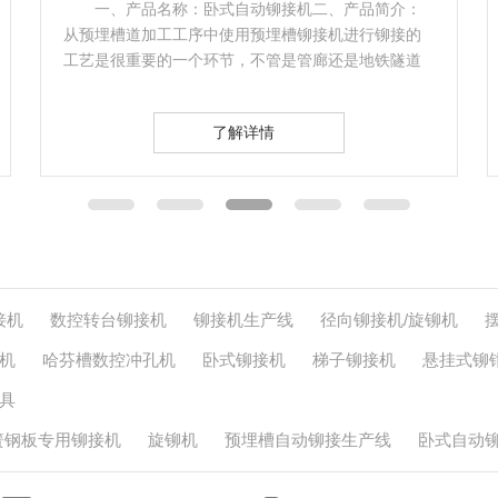
动铆接机二、产品简介：
一、产品名称：五轴数控转台
预埋槽铆接机进行铆接的
介： 五轴数控转台铆接机属于智
不管是管廊还是地铁隧道
同时也是应用于航空航天行业的发
发生器底部压…
详情
了解详情
接机
数控转台铆接机
铆接机生产线
径向铆接机/旋铆机
机
哈芬槽数控冲孔机
卧式铆接机
梯子铆接机
悬挂式铆
具
簧钢板专用铆接机
旋铆机
预埋槽自动铆接生产线
卧式自动