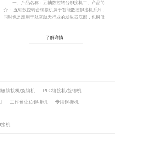
铆接机二、产品简
如上图这种铆接盘扣斜拉杆设备的机
能数控铆接机系列，
LBM20摆辗铆接机。在工厂里也是出货量
生器底部，也叫做
备。选购盘扣斜拉杆铆接机的时候..摆辗铆
LBM20（如上图立式机型）…
了解详情
摆辗铆接机/旋铆机
PLC铆接机/旋铆机
钳
工作台让位铆接机
专用铆接机
铆接机