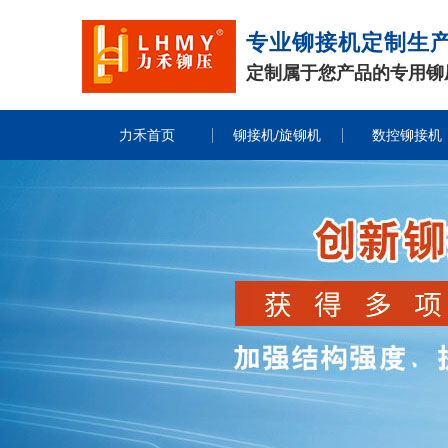
专业铆接机定制生
定制属于您产品的专用铆
力禾首页
铆接机/旋铆机
数控铆接机