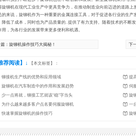
得旋铆机在现代工业生产中更具竞争力，在推动制造业向前迈进的道路上
总的来说，旋铆机作为一种重要的金属连接工具，对于促进各行业的生产
，降低了成本，同时也为产品质量的..提供了有力支持。随着技术的不断
作用，为各行业的发展带来更多便利和机遇。
一篇：
旋铆机操作技巧大揭秘！
下
推荐阅读】↓
雨刮器联动杆数控转台铆接机
【本文标签】：
铆接机生产线的优势和应用领域
提
旋铆机在汽车制造中的作用和发展趋势
伺
少一点将就，铆接工艺就该“稳”字当头
旋
为什么越来越多客户点名要伺服旋铆机
快速掌握旋铆机的操作技巧
旋