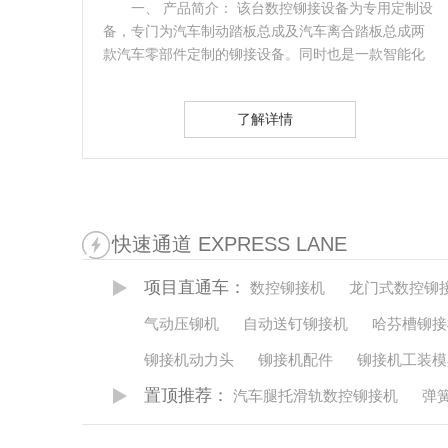
： 该台数控铆接设备为专用定制设
一、产品名称：卧式自
动踏板总成及汽车离合踏板总成两
从预埋槽道加工工序中使用
的铆接设备。同时也是一款智能化
工艺是很重要的一个环节，
的预埋槽道…
了解详情
了解
快速通道 EXPRESS LANE
项目直通车：
数控铆接机
龙门式数控铆
气动压铆机
自动送钉铆接机
哈芬槽铆接
铆接机动力头
铆接机配件
铆接机工装模
置顶推荐：
汽车腿托滑轨数控铆接机
弹