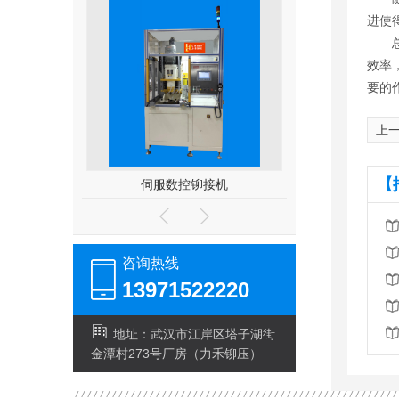
进使
效率
要的
上
【
伺服数控铆接机
雨刮器支臂铆接机（雨刮臂双头伺服铆接机）
咨询热线
13971522220
地址：武汉市江岸区塔子湖街
金潭村273号厂房（力禾铆压）