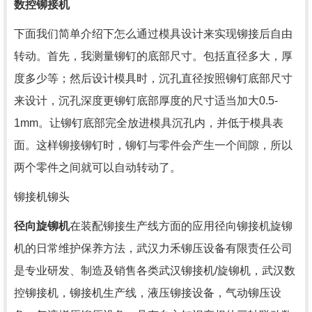
数控铆接机
下面我们简单介绍下怎么通过模具设计来实现铆接后自由
转动。首先，我测量铆钉的底部尺寸。包括直径多大，厚
度多少等；然后设计模具时，沉孔直径按照铆钉底部尺寸
来设计，沉孔深度更铆钉底部厚度的尺寸适当加大0.5-
1mm。让铆钉底部完全放进模具沉孔内，并低于模具表
面。这样铆接铆钉时，铆钉与零件会产生一个间隙，所以
两个零件之间就可以自动转动了。
铆接机铆头
径向旋铆机
在装配铆接生产线方面的应用径向铆接机旋铆
机的日常维护保养方法，
武汉力禾铆压设备有限责任公司
是专业研发、制造及销售各类武汉铆接机/旋铆机，武汉数
控铆接机，铆接机生产线，液压铆接设备，气动铆压设