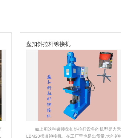
盘扣斜拉杆铆接机
汽
如上图这种铆接盘扣斜拉杆设备的机型是力禾
LBM20摆辗铆接机。在工厂里也是出货量.大的铆接设
二、