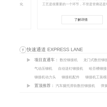
能化
工艺是很重要的一个环节，不管是管廊还是地铁隧道
的预埋槽道…
了解详情
快速通道 EXPRESS LANE
项目直通车：
数控铆接机
龙门式数控铆
气动压铆机
自动送钉铆接机
哈芬槽铆接
铆接机动力头
铆接机配件
铆接机工装模
置顶推荐：
汽车腿托滑轨数控铆接机
弹