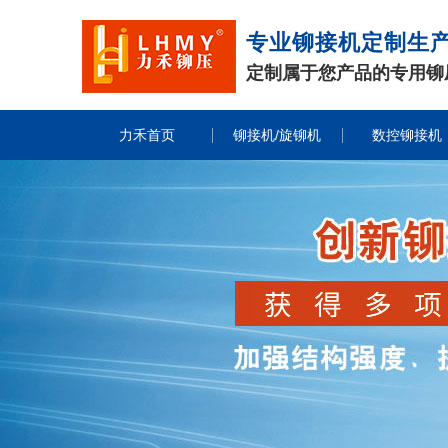
专业铆接机定制生
定制属于您产品的专用铆
力禾首页
铆接机/旋铆机
数控铆接机