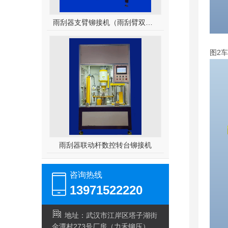
雨刮器支臂铆接机（雨刮臂双头伺服铆接机）
图2
雨刮器联动杆数控转台铆接机
咨询热线
13971522220
地址：武汉市江岸区塔子湖街
金潭村273号厂房（力禾铆压）