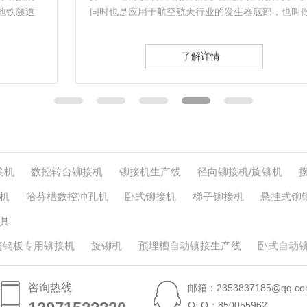
同时也是应用于航空航天行业的发生器底部，也叫做
发生器底部压…
了解详情
接机
数控转台铆接机
铆接机生产线
径向铆接机/旋铆机
机
哈芬槽数控冲孔机
卧式铆接机
梯子铆接机
悬挂式铆
具
簧钢板专用铆接机
旋铆机
预埋槽自动铆接生产线
卧式自动
咨询热线
邮箱：2353837185@qq.co
Q Q：850055962