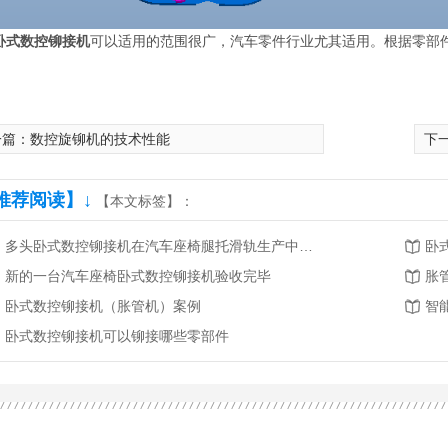
卧式数控铆接机
可以适用的范围很广，汽车零件行业尤其适用。根据零部
一篇：
数控旋铆机的技术性能
下
推荐阅读】↓
【本文标签】：
多头卧式数控铆接机在汽车座椅腿托滑轨生产中的应用
卧
新的一台汽车座椅卧式数控铆接机验收完毕
胀
卧式数控铆接机（胀管机）案例
智
卧式数控铆接机可以铆接哪些零部件