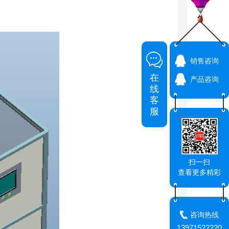
销售咨询
在
产品咨询
线
客
服
扫一扫
查看更多精彩
咨询热线
13971522220