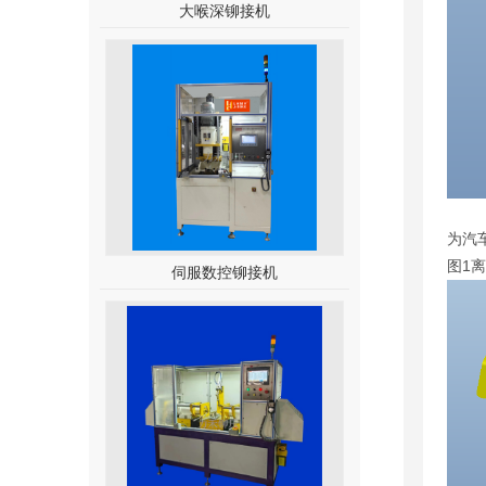
大喉深铆接机
为汽
图1
伺服数控铆接机