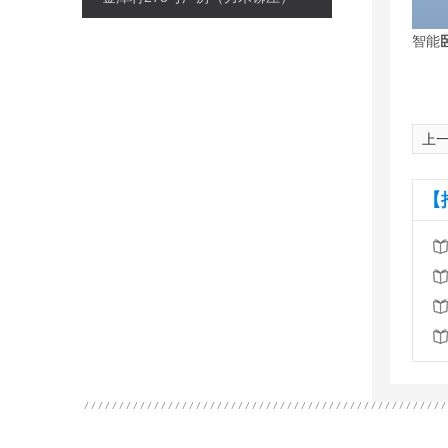
智能
上
【