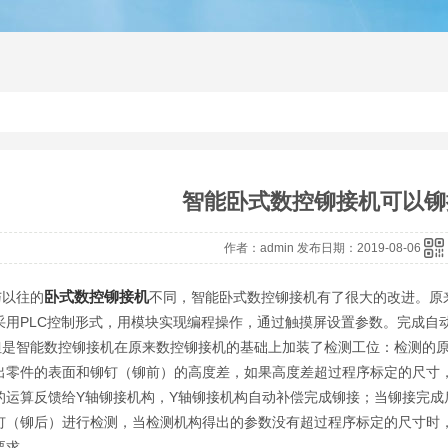
铆接机
径向铆接机
铆接机厂
智能卧式数控铆接机可以铆
作者：admin 发布日期：2019-08-06
卧式数控铆接机
以往的
不同，智能卧式数控铆接机有了很大的改进。原
采用PLC控制形式，用模块实现编程操作，通过触摸屏设置参数。完成自
智能数控铆接机在原来数控铆接机的基础上加装了检测工位：检测的原理是
出零件的表面和铆钉（铆前）的高度差，如果高度差超过程序标定的尺寸
的运算反馈给Y轴铆接机构，Y轴铆接机构自动补偿完成铆接；当铆接完成
钉（铆后）进行检测，当检测机构得出的参数没有超过程序标定的尺寸时
要求。