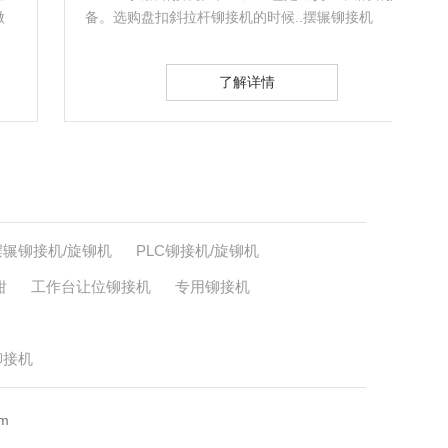
备。选购盘扣斜拉杆铆接机的时候..摆辗铆接机
架前
LBM20（如上图立式机型）…
接上
了解详情
摆辗铆接机/旋铆机
PLC铆接机/旋铆机
钳
工作台让位铆接机
专用铆接机
铆接机
m