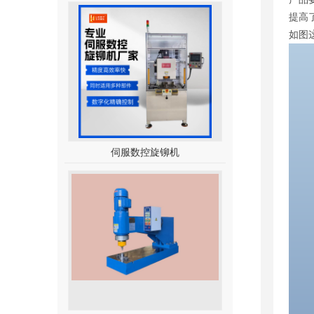
提高
如图
伺服数控旋铆机